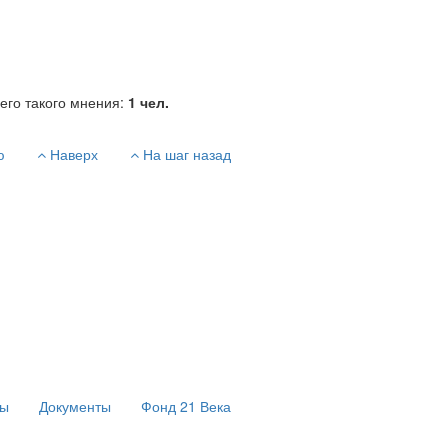
его такого мнения:
1
чел.
ю
Наверх
На шаг назад
сы
Документы
Фонд 21 Века