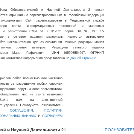
Фонд Образовательной и Научной Деятельности 21 века»
ляется официально зарегистрированным в Российской Федерации
 информа-ции. Сайт зарегистрирован в Федеральной службе
ре связи, информационных технологий и массовых
сь о регистрации СМИ от 30.12.2021 серия ЭЛ № ФС 77-
нные в сетевом издании материалы являются авторскими
айте исключительно для ознакомления. Мнение редакции может
очкой зрения авто-ров. Редакцией сетевого издания
льмиев Марат Рафилевич
(ИНН
165506551997, ОГРНИП
ная контактная информация представлена на
данной странице
.
ериалов сайта полностью или частично
нность за разрешение любых спорных
держания, берут на себя пользователи,
обнаружили, что на сайте незаконно
общите нам на элек-тронный
 удалены. Пожалуйста, ознакомьтесь
ГО СОГЛАШЕНИЯ
,
ПОЛИТИКИ
РСОНАЛЬНЫХ ДАННЫХ
И
СОГЛАСИЕМ
ой и Научной Деятельности 21
ПОЛЬЗОВАТЕ