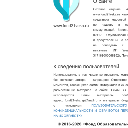
О сайте
Сетевое издание
«
www.fond21veka.ru яв
средством массовой
по надзору в сфе
www.fond21veka.ru
коммуникаций. Запи
82417. Опубликова
и представлены на с
не совпадать с т
выступает ИП Ги
317169000068952). Пол
К сведению пользователей
Использование, в том числе копирование, мат
без согласия автора — запрещено. Ответстве
моментов, касающихся самих материалов и их со
разместившие материал на сайте. Ес-ли Вы 
используются Ваши материалы, со
адрес:
fond21veka_gr@mail.ru
и материалы будут
с условиями
ПОЛЬЗОВАТЕЛЬСКО
КОНФИДЕНЦИАЛЬНОСТИ И ОБРА-БОТКИ ПЕ
НА ИХ ОБРАБОТКУ
© 2016-2026 «Фонд Образовательн