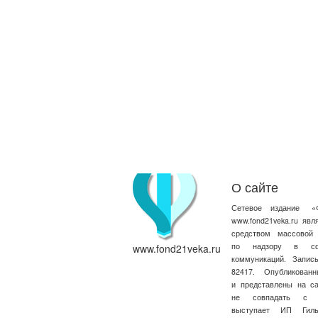
О сайте
Сетевое издание
«
www.fond21veka.ru яв
средством массовой
по надзору в сфе
www.fond21veka.ru
коммуникаций. Запи
82417. Опубликова
и представлены на с
не совпадать с т
выступает ИП Ги