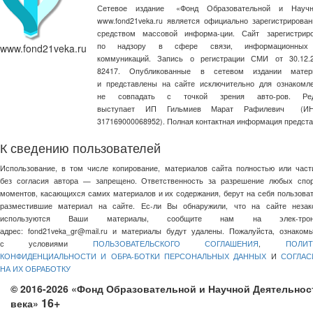
Сетевое издание
«
Фонд Образовательной и Научн
www.fond21veka.ru является официально зарегистриров
средством массовой информа-ции. Сайт зарегистри
по надзору в сфере связи, информационных
www.fond21veka.ru
коммуникаций. Запись о регистрации СМИ от 30.1
82417. Опубликованные в сетевом издании матер
и представлены на сайте исключительно для ознакомл
не совпадать с точкой зрения авто-ров. Ред
выступает ИП Гильмиев Марат Рафилевич
(И
317169000068952). Полная контактная информация предст
К сведению пользователей
Использование, в том числе копирование, материалов сайта полностью или част
без согласия автора — запрещено. Ответственность за разрешение любых спо
моментов, касающихся самих материалов и их содержания, берут на себя пользоват
разместившие материал на сайте. Ес-ли Вы обнаружили, что на сайте незак
используются Ваши материалы, сообщите нам на элек-трон
адрес:
fond21veka_gr@mail.ru
и материалы будут удалены. Пожалуйста, ознакомь
с условиями
ПОЛЬЗОВАТЕЛЬСКОГО СОГЛАШЕНИЯ
,
ПОЛИТ
КОНФИДЕНЦИАЛЬНОСТИ И ОБРА-БОТКИ ПЕРСОНАЛЬНЫХ ДАННЫХ
И
СОГЛАС
НА ИХ ОБРАБОТКУ
© 2016-2026 «Фонд Образовательной и Научной Деятельнос
16+
века»