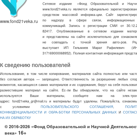
Сетевое издание
«
Фонд Образовательной и Научн
www.fond21veka.ru является официально зарегистриров
средством массовой информа-ции. Сайт зарегистри
по надзору в сфере связи, информационных
www.fond21veka.ru
коммуникаций. Запись о регистрации СМИ от 30.1
82417. Опубликованные в сетевом издании матер
и представлены на сайте исключительно для ознакомл
не совпадать с точкой зрения авто-ров. Ред
выступает ИП Гильмиев Марат Рафилевич
(И
317169000068952). Полная контактная информация предст
К сведению пользователей
Использование, в том числе копирование, материалов сайта полностью или част
без согласия автора — запрещено. Ответственность за разрешение любых спо
моментов, касающихся самих материалов и их содержания, берут на себя пользоват
разместившие материал на сайте. Ес-ли Вы обнаружили, что на сайте незак
используются Ваши материалы, сообщите нам на элек-трон
адрес:
fond21veka_gr@mail.ru
и материалы будут удалены. Пожалуйста, ознакомь
с условиями
ПОЛЬЗОВАТЕЛЬСКОГО СОГЛАШЕНИЯ
,
ПОЛИТ
КОНФИДЕНЦИАЛЬНОСТИ И ОБРА-БОТКИ ПЕРСОНАЛЬНЫХ ДАННЫХ
И
СОГЛАС
НА ИХ ОБРАБОТКУ
© 2016-2026 «Фонд Образовательной и Научной Деятельнос
16+
века»