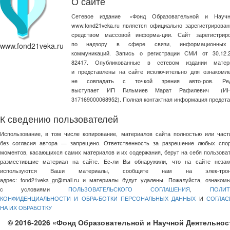
О сайте
Сетевое издание
«
Фонд Образовательной и Научн
www.fond21veka.ru является официально зарегистриров
средством массовой информа-ции. Сайт зарегистри
по надзору в сфере связи, информационных
www.fond21veka.ru
коммуникаций. Запись о регистрации СМИ от 30.1
82417. Опубликованные в сетевом издании матер
и представлены на сайте исключительно для ознакомл
не совпадать с точкой зрения авто-ров. Ред
выступает ИП Гильмиев Марат Рафилевич
(И
317169000068952). Полная контактная информация предст
К сведению пользователей
Использование, в том числе копирование, материалов сайта полностью или част
без согласия автора — запрещено. Ответственность за разрешение любых спо
моментов, касающихся самих материалов и их содержания, берут на себя пользоват
разместившие материал на сайте. Ес-ли Вы обнаружили, что на сайте незак
используются Ваши материалы, сообщите нам на элек-трон
адрес:
fond21veka_gr@mail.ru
и материалы будут удалены. Пожалуйста, ознакомь
с условиями
ПОЛЬЗОВАТЕЛЬСКОГО СОГЛАШЕНИЯ
,
ПОЛИТ
КОНФИДЕНЦИАЛЬНОСТИ И ОБРА-БОТКИ ПЕРСОНАЛЬНЫХ ДАННЫХ
И
СОГЛАС
НА ИХ ОБРАБОТКУ
© 2016-2026 «Фонд Образовательной и Научной Деятельнос