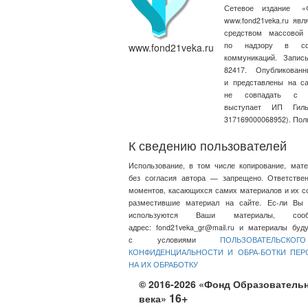
Сетевое издание
«
www.fond21veka.ru яв
средством массовой
по надзору в сфе
www.fond21veka.ru
коммуникаций. Запи
82417. Опубликова
и представлены на с
не совпадать с т
выступает ИП Ги
317169000068952). Пол
К сведению пользователей
Использование, в том числе копирование, мат
без согласия автора — запрещено. Ответстве
моментов, касающихся самих материалов и их со
разместившие материал на сайте. Ес-ли Вы 
используются Ваши материалы, со
адрес:
fond21veka_gr@mail.ru
и материалы будут
с условиями
ПОЛЬЗОВАТЕЛЬСКО
КОНФИДЕНЦИАЛЬНОСТИ И ОБРА-БОТКИ ПЕ
НА ИХ ОБРАБОТКУ
© 2016-2026 «Фонд Образовательн
16+
века»