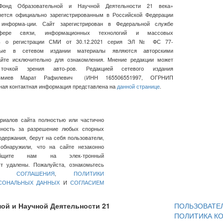
Фонд Образовательной и Научной Деятельности 21 века»
ляется официально зарегистрированным в Российской Федерации
 информа-ции. Сайт зарегистрирован в Федеральной службе
ре связи, информационных технологий и массовых
сь о регистрации СМИ от 30.12.2021 серия ЭЛ № ФС 77-
нные в сетевом издании материалы являются авторскими
айте исключительно для ознакомления. Мнение редакции может
очкой зрения авто-ров. Редакцией сетевого издания
льмиев Марат Рафилевич
(ИНН
165506551997, ОГРНИП
ная контактная информация представлена на
данной странице
.
ериалов сайта полностью или частично
нность за разрешение любых спорных
держания, берут на себя пользователи,
обнаружили, что на сайте незаконно
общите нам на элек-тронный
 удалены. Пожалуйста, ознакомьтесь
ГО СОГЛАШЕНИЯ
,
ПОЛИТИКИ
РСОНАЛЬНЫХ ДАННЫХ
И
СОГЛАСИЕМ
ой и Научной Деятельности 21
ПОЛЬЗОВАТЕ
ПОЛИТИКА К