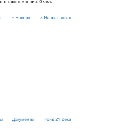
его такого мнения:
0
чел.
ю
Наверх
На шаг назад
сы
Документы
Фонд 21 Века