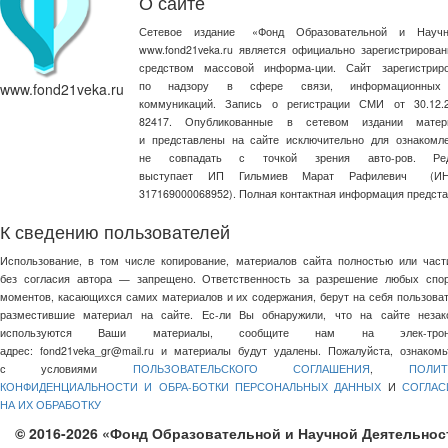
О сайте
Сетевое издание
«
Фонд Образовательной и Научн
www.fond21veka.ru является официально зарегистриров
средством массовой информа-ции. Сайт зарегистри
по надзору в сфере связи, информационных
www.fond21veka.ru
коммуникаций. Запись о регистрации СМИ от 30.1
82417. Опубликованные в сетевом издании матер
и представлены на сайте исключительно для ознакомл
не совпадать с точкой зрения авто-ров. Ред
выступает ИП Гильмиев Марат Рафилевич
(И
317169000068952). Полная контактная информация предст
К сведению пользователей
Использование, в том числе копирование, материалов сайта полностью или част
без согласия автора — запрещено. Ответственность за разрешение любых спо
моментов, касающихся самих материалов и их содержания, берут на себя пользоват
разместившие материал на сайте. Ес-ли Вы обнаружили, что на сайте незак
используются Ваши материалы, сообщите нам на элек-трон
адрес:
fond21veka_gr@mail.ru
и материалы будут удалены. Пожалуйста, ознакомь
с условиями
ПОЛЬЗОВАТЕЛЬСКОГО СОГЛАШЕНИЯ
,
ПОЛИТ
КОНФИДЕНЦИАЛЬНОСТИ И ОБРА-БОТКИ ПЕРСОНАЛЬНЫХ ДАННЫХ
И
СОГЛАС
НА ИХ ОБРАБОТКУ
© 2016-2026 «Фонд Образовательной и Научной Деятельнос