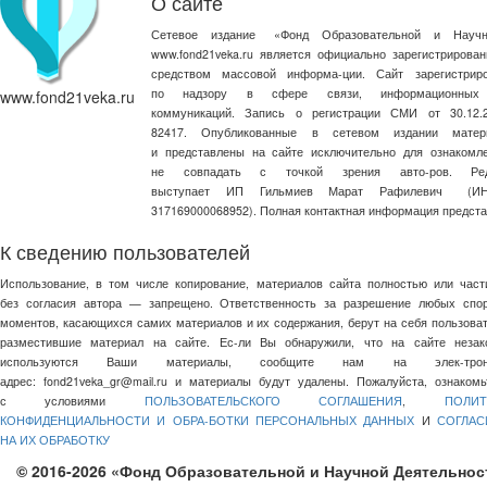
О сайте
Сетевое издание
«
Фонд Образовательной и Научн
www.fond21veka.ru является официально зарегистриров
средством массовой информа-ции. Сайт зарегистри
по надзору в сфере связи, информационных
www.fond21veka.ru
коммуникаций. Запись о регистрации СМИ от 30.1
82417. Опубликованные в сетевом издании матер
и представлены на сайте исключительно для ознакомл
не совпадать с точкой зрения авто-ров. Ред
выступает ИП Гильмиев Марат Рафилевич
(И
317169000068952). Полная контактная информация предст
К сведению пользователей
Использование, в том числе копирование, материалов сайта полностью или част
без согласия автора — запрещено. Ответственность за разрешение любых спо
моментов, касающихся самих материалов и их содержания, берут на себя пользоват
разместившие материал на сайте. Ес-ли Вы обнаружили, что на сайте незак
используются Ваши материалы, сообщите нам на элек-трон
адрес:
fond21veka_gr@mail.ru
и материалы будут удалены. Пожалуйста, ознакомь
с условиями
ПОЛЬЗОВАТЕЛЬСКОГО СОГЛАШЕНИЯ
,
ПОЛИТ
КОНФИДЕНЦИАЛЬНОСТИ И ОБРА-БОТКИ ПЕРСОНАЛЬНЫХ ДАННЫХ
И
СОГЛАС
НА ИХ ОБРАБОТКУ
© 2016-2026 «Фонд Образовательной и Научной Деятельнос