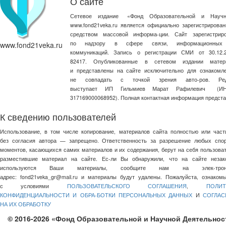
О сайте
Сетевое издание
«
Фонд Образовательной и Научн
www.fond21veka.ru является официально зарегистриров
средством массовой информа-ции. Сайт зарегистри
по надзору в сфере связи, информационных
www.fond21veka.ru
коммуникаций. Запись о регистрации СМИ от 30.1
82417. Опубликованные в сетевом издании матер
и представлены на сайте исключительно для ознакомл
не совпадать с точкой зрения авто-ров. Ред
выступает ИП Гильмиев Марат Рафилевич
(И
317169000068952). Полная контактная информация предст
К сведению пользователей
Использование, в том числе копирование, материалов сайта полностью или част
без согласия автора — запрещено. Ответственность за разрешение любых спо
моментов, касающихся самих материалов и их содержания, берут на себя пользоват
разместившие материал на сайте. Ес-ли Вы обнаружили, что на сайте незак
используются Ваши материалы, сообщите нам на элек-трон
адрес:
fond21veka_gr@mail.ru
и материалы будут удалены. Пожалуйста, ознакомь
с условиями
ПОЛЬЗОВАТЕЛЬСКОГО СОГЛАШЕНИЯ
,
ПОЛИТ
КОНФИДЕНЦИАЛЬНОСТИ И ОБРА-БОТКИ ПЕРСОНАЛЬНЫХ ДАННЫХ
И
СОГЛАС
НА ИХ ОБРАБОТКУ
© 2016-2026 «Фонд Образовательной и Научной Деятельнос