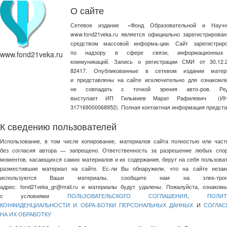
О сайте
Сетевое издание
«
Фонд Образовательной и Научн
www.fond21veka.ru является официально зарегистриров
средством массовой информа-ции. Сайт зарегистри
по надзору в сфере связи, информационных
www.fond21veka.ru
коммуникаций. Запись о регистрации СМИ от 30.1
82417. Опубликованные в сетевом издании матер
и представлены на сайте исключительно для ознакомл
не совпадать с точкой зрения авто-ров. Ред
выступает ИП Гильмиев Марат Рафилевич
(И
317169000068952). Полная контактная информация предст
К сведению пользователей
Использование, в том числе копирование, материалов сайта полностью или част
без согласия автора — запрещено. Ответственность за разрешение любых спо
моментов, касающихся самих материалов и их содержания, берут на себя пользоват
разместившие материал на сайте. Ес-ли Вы обнаружили, что на сайте незак
используются Ваши материалы, сообщите нам на элек-трон
адрес:
fond21veka_gr@mail.ru
и материалы будут удалены. Пожалуйста, ознакомь
с условиями
ПОЛЬЗОВАТЕЛЬСКОГО СОГЛАШЕНИЯ
,
ПОЛИТ
КОНФИДЕНЦИАЛЬНОСТИ И ОБРА-БОТКИ ПЕРСОНАЛЬНЫХ ДАННЫХ
И
СОГЛАС
НА ИХ ОБРАБОТКУ