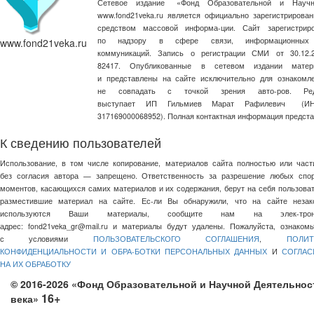
Сетевое издание
«
Фонд Образовательной и Научн
www.fond21veka.ru является официально зарегистриров
средством массовой информа-ции. Сайт зарегистри
по надзору в сфере связи, информационных
www.fond21veka.ru
коммуникаций. Запись о регистрации СМИ от 30.1
82417. Опубликованные в сетевом издании матер
и представлены на сайте исключительно для ознакомл
не совпадать с точкой зрения авто-ров. Ред
выступает ИП Гильмиев Марат Рафилевич
(И
317169000068952). Полная контактная информация предст
К сведению пользователей
Использование, в том числе копирование, материалов сайта полностью или част
без согласия автора — запрещено. Ответственность за разрешение любых спо
моментов, касающихся самих материалов и их содержания, берут на себя пользоват
разместившие материал на сайте. Ес-ли Вы обнаружили, что на сайте незак
используются Ваши материалы, сообщите нам на элек-трон
адрес:
fond21veka_gr@mail.ru
и материалы будут удалены. Пожалуйста, ознакомь
с условиями
ПОЛЬЗОВАТЕЛЬСКОГО СОГЛАШЕНИЯ
,
ПОЛИТ
КОНФИДЕНЦИАЛЬНОСТИ И ОБРА-БОТКИ ПЕРСОНАЛЬНЫХ ДАННЫХ
И
СОГЛАС
НА ИХ ОБРАБОТКУ
© 2016-2026 «Фонд Образовательной и Научной Деятельнос
16+
века»