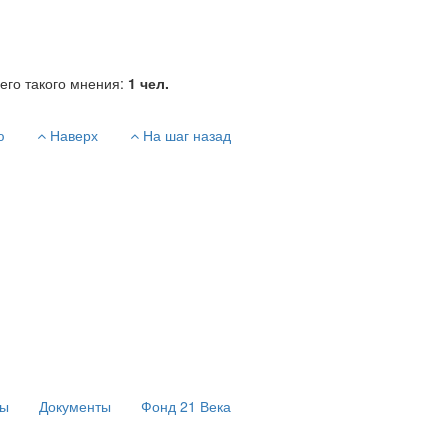
его такого мнения:
1
чел.
ю
Наверх
На шаг назад
сы
Документы
Фонд 21 Века