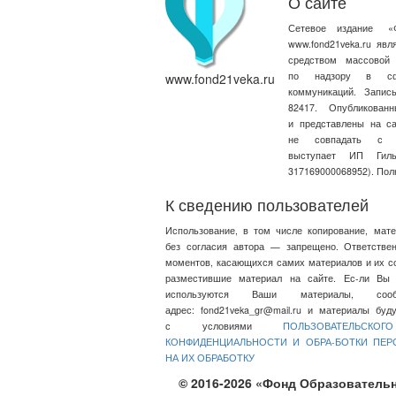
О сайте
Сетевое издание
«
www.fond21veka.ru яв
средством массовой
по надзору в сфе
www.fond21veka.ru
коммуникаций. Запи
82417. Опубликова
и представлены на с
не совпадать с т
выступает ИП Ги
317169000068952). Пол
К сведению пользователей
Использование, в том числе копирование, мат
без согласия автора — запрещено. Ответстве
моментов, касающихся самих материалов и их со
разместившие материал на сайте. Ес-ли Вы 
используются Ваши материалы, со
адрес:
fond21veka_gr@mail.ru
и материалы будут
с условиями
ПОЛЬЗОВАТЕЛЬСКО
КОНФИДЕНЦИАЛЬНОСТИ И ОБРА-БОТКИ ПЕ
НА ИХ ОБРАБОТКУ
© 2016-2026 «Фонд Образовательн