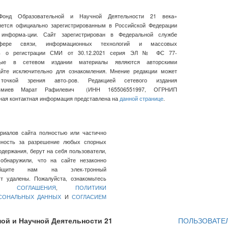
Фонд Образовательной и Научной Деятельности 21 века»
ляется официально зарегистрированным в Российской Федерации
 информа-ции. Сайт зарегистрирован в Федеральной службе
ре связи, информационных технологий и массовых
сь о регистрации СМИ от 30.12.2021 серия ЭЛ № ФС 77-
нные в сетевом издании материалы являются авторскими
айте исключительно для ознакомления. Мнение редакции может
очкой зрения авто-ров. Редакцией сетевого издания
льмиев Марат Рафилевич
(ИНН
165506551997, ОГРНИП
ная контактная информация представлена на
данной странице
.
ериалов сайта полностью или частично
нность за разрешение любых спорных
держания, берут на себя пользователи,
обнаружили, что на сайте незаконно
общите нам на элек-тронный
 удалены. Пожалуйста, ознакомьтесь
ГО СОГЛАШЕНИЯ
,
ПОЛИТИКИ
РСОНАЛЬНЫХ ДАННЫХ
И
СОГЛАСИЕМ
ой и Научной Деятельности 21
ПОЛЬЗОВАТЕ