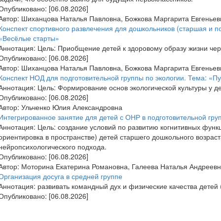
Опубликовано:
[06.08.2026]
Автор:
Шиханцова Наталья Павловна, Божкова Маргарита Евгеньев
Конспект спортивного развлечения для дошкольников (старшая и по
«Весёлые старты»
Аннотация:
Цель: Приобщение детей к здоровому образу жизни чер
Опубликовано:
[06.08.2026]
Автор:
Шиханцова Наталья Павловна, Божкова Маргарита Евгеньев
Конспект НОД для подготовительной группы по экологии. Тема: «П
Аннотация:
Цель: Формирование основ экологической культуры у де
Опубликовано:
[06.08.2026]
Автор:
Ульченко Юлия Александровна
Интегрированное занятие для детей с ОНР в подготовительной гру
Аннотация:
Цель: создание условий по развитию когнитивных функ
ориентировка в пространстве) детей старшего дошкольного возрас
нейропсихологического подхода.
Опубликовано:
[06.08.2026]
Автор:
Моторина Екатерина Романовна, Галеева Наталья Андреевн
Организация досуга в средней группе
Аннотация:
развивать командный дух и физические качества детей (
Опубликовано:
[06.08.2026]