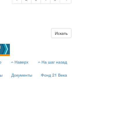
Искать
ю
Наверх
На шаг назад
сы
Документы
Фонд 21 Века