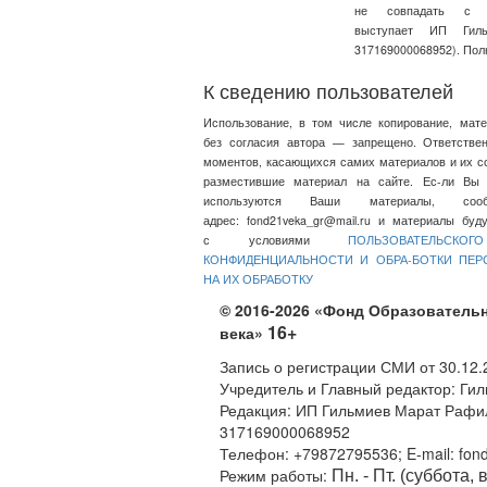
не совпадать с т
выступает ИП Ги
317169000068952). Пол
К сведению пользователей
Использование, в том числе копирование, мат
без согласия автора — запрещено. Ответстве
моментов, касающихся самих материалов и их со
разместившие материал на сайте. Ес-ли Вы 
используются Ваши материалы, со
адрес:
fond21veka_gr@mail.ru
и материалы будут
с условиями
ПОЛЬЗОВАТЕЛЬСКО
КОНФИДЕНЦИАЛЬНОСТИ И ОБРА-БОТКИ ПЕ
НА ИХ ОБРАБОТКУ
© 2016-2026 «Фонд Образовательн
16+
века»
Запись о регистрации СМИ от 30.12
Учредитель и Главный редактор: Ги
Редакция: ИП Гильмиев Марат Раф
317169000068952
Телефон: +79872795536; E-mail: fon
Режим работы:
Пн. - Пт. (суббота