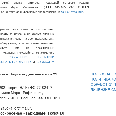
очкой зрения авто-ров. Редакцией сетевого издания
льмиев Марат Рафилевич
(ИНН
165506551997, ОГРНИП
ная контактная информация представлена на
данной странице
.
ериалов сайта полностью или частично
нность за разрешение любых спорных
держания, берут на себя пользователи,
обнаружили, что на сайте незаконно
общите нам на элек-тронный
 удалены. Пожалуйста, ознакомьтесь
ГО СОГЛАШЕНИЯ
,
ПОЛИТИКИ
РСОНАЛЬНЫХ ДАННЫХ
И
СОГЛАСИЕМ
ой и Научной Деятельности 21
ПОЛЬЗОВАТЕ
ПОЛИТИКА К
ОБРАБОТКИ 
.2021 серия ЭЛ № ФС 77-82417
ЛИЦЕНЗИЯ С
льмиев Марат Рафилевич;
илевич ИНН 165506551997 ОГРНИП
d21veka_gr@mail.ru.
, воскресенье - выходные, включая