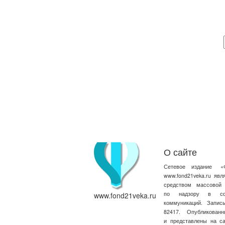
О сайте
Сетевое издание
«
www.fond21veka.ru яв
средством массовой
по надзору в сфе
www.fond21veka.ru
коммуникаций. Запи
82417. Опубликова
и представлены на с