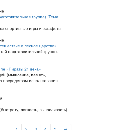
на
дготовительная группа). Тема:
ез спортивные игры и эстафеты
на
утешествие в лесное царство»
тей подготовительной группы.
ппе «Пираты 21 века»
ций (мышление, память,
та посредством использования
а
быстроту, ловкость, выносливость)
1
2
3
4
5
→