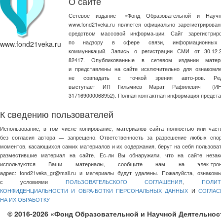
О сайте
Сетевое издание
«
Фонд Образовательной и Научн
www.fond21veka.ru является официально зарегистриров
средством массовой информа-ции. Сайт зарегистри
по надзору в сфере связи, информационных
www.fond21veka.ru
коммуникаций. Запись о регистрации СМИ от 30.1
82417. Опубликованные в сетевом издании матер
и представлены на сайте исключительно для ознакомл
не совпадать с точкой зрения авто-ров. Ред
выступает ИП Гильмиев Марат Рафилевич
(И
317169000068952). Полная контактная информация предст
К сведению пользователей
Использование, в том числе копирование, материалов сайта полностью или част
без согласия автора — запрещено. Ответственность за разрешение любых спо
моментов, касающихся самих материалов и их содержания, берут на себя пользоват
разместившие материал на сайте. Ес-ли Вы обнаружили, что на сайте незак
используются Ваши материалы, сообщите нам на элек-трон
адрес:
fond21veka_gr@mail.ru
и материалы будут удалены. Пожалуйста, ознакомь
с условиями
ПОЛЬЗОВАТЕЛЬСКОГО СОГЛАШЕНИЯ
,
ПОЛИТ
КОНФИДЕНЦИАЛЬНОСТИ И ОБРА-БОТКИ ПЕРСОНАЛЬНЫХ ДАННЫХ
И
СОГЛАС
НА ИХ ОБРАБОТКУ
© 2016-2026 «Фонд Образовательной и Научной Деятельнос