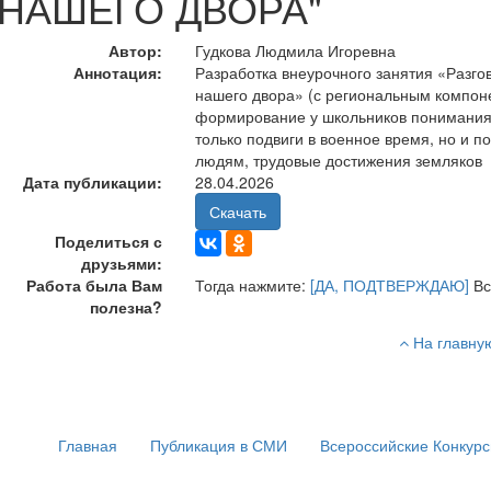
НАШЕГО ДВОРА"
Автор:
Гудкова Людмила Игоревна
Аннотация:
Разработка внеурочного занятия «Разго
нашего двора» (с региональным компон
формирование у школьников понимания т
только подвиги в военное время, но и 
людям, трудовые достижения земляков
Дата публикации:
28.04.2026
Скачать
Поделиться с
друзьями:
Работа была Вам
Тогда нажмите:
[ДА, ПОДТВЕРЖДАЮ]
Вс
полезна?
На главну
Главная
Публикация в СМИ
Всероссийские Конкур