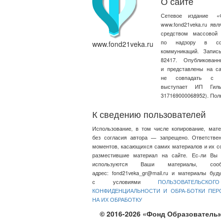
О сайте
Сетевое издание
«
www.fond21veka.ru яв
средством массовой
по надзору в сфе
www.fond21veka.ru
коммуникаций. Запи
82417. Опубликова
и представлены на с
не совпадать с т
выступает ИП Ги
317169000068952). Пол
К сведению пользователей
Использование, в том числе копирование, мат
без согласия автора — запрещено. Ответстве
моментов, касающихся самих материалов и их со
разместившие материал на сайте. Ес-ли Вы 
используются Ваши материалы, со
адрес:
fond21veka_gr@mail.ru
и материалы будут
с условиями
ПОЛЬЗОВАТЕЛЬСКО
КОНФИДЕНЦИАЛЬНОСТИ И ОБРА-БОТКИ ПЕ
НА ИХ ОБРАБОТКУ
© 2016-2026 «Фонд Образовательн