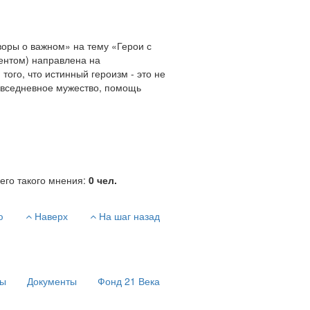
воры о важном» на тему «Герои с
ентом) направлена на
ого, что истинный героизм - это не
повседневное мужество, помощь
его такого мнения:
0
чел.
ю
Наверх
На шаг назад
сы
Документы
Фонд 21 Века