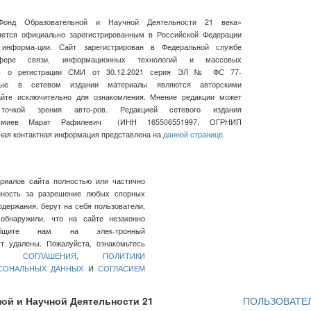
Фонд Образовательной и Научной Деятельности 21 века»
ляется официально зарегистрированным в Российской Федерации
 информа-ции. Сайт зарегистрирован в Федеральной службе
ре связи, информационных технологий и массовых
сь о регистрации СМИ от 30.12.2021 серия ЭЛ № ФС 77-
нные в сетевом издании материалы являются авторскими
айте исключительно для ознакомления. Мнение редакции может
очкой зрения авто-ров. Редакцией сетевого издания
льмиев Марат Рафилевич
(ИНН
165506551997, ОГРНИП
ная контактная информация представлена на
данной странице
.
ериалов сайта полностью или частично
нность за разрешение любых спорных
держания, берут на себя пользователи,
обнаружили, что на сайте незаконно
общите нам на элек-тронный
 удалены. Пожалуйста, ознакомьтесь
ГО СОГЛАШЕНИЯ
,
ПОЛИТИКИ
РСОНАЛЬНЫХ ДАННЫХ
И
СОГЛАСИЕМ
ой и Научной Деятельности 21
ПОЛЬЗОВАТЕ