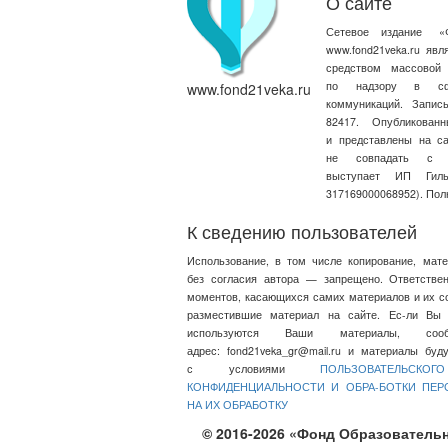
О сайте
Сетевое издание
«
www.fond21veka.ru яв
средством массовой
по надзору в сфе
www.fond21veka.ru
коммуникаций. Запи
82417. Опубликова
и представлены на с
не совпадать с т
выступает ИП Ги
317169000068952). Пол
К сведению пользователей
Использование, в том числе копирование, мат
без согласия автора — запрещено. Ответстве
моментов, касающихся самих материалов и их со
разместившие материал на сайте. Ес-ли Вы 
используются Ваши материалы, со
адрес:
fond21veka_gr@mail.ru
и материалы будут
с условиями
ПОЛЬЗОВАТЕЛЬСКО
КОНФИДЕНЦИАЛЬНОСТИ И ОБРА-БОТКИ ПЕ
НА ИХ ОБРАБОТКУ
© 2016-2026 «Фонд Образовательн