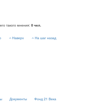
его такого мнения:
0
чел.
ю
Наверх
На шаг назад
сы
Документы
Фонд 21 Века