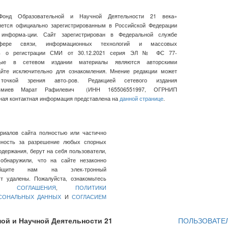
Фонд Образовательной и Научной Деятельности 21 века»
ляется официально зарегистрированным в Российской Федерации
 информа-ции. Сайт зарегистрирован в Федеральной службе
ре связи, информационных технологий и массовых
сь о регистрации СМИ от 30.12.2021 серия ЭЛ № ФС 77-
нные в сетевом издании материалы являются авторскими
айте исключительно для ознакомления. Мнение редакции может
очкой зрения авто-ров. Редакцией сетевого издания
льмиев Марат Рафилевич
(ИНН
165506551997, ОГРНИП
ная контактная информация представлена на
данной странице
.
ериалов сайта полностью или частично
нность за разрешение любых спорных
держания, берут на себя пользователи,
обнаружили, что на сайте незаконно
общите нам на элек-тронный
 удалены. Пожалуйста, ознакомьтесь
ГО СОГЛАШЕНИЯ
,
ПОЛИТИКИ
РСОНАЛЬНЫХ ДАННЫХ
И
СОГЛАСИЕМ
ой и Научной Деятельности 21
ПОЛЬЗОВАТЕ