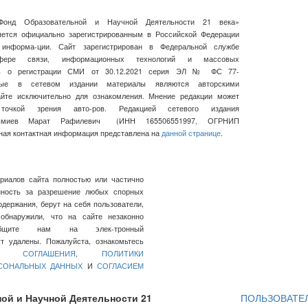
Фонд Образовательной и Научной Деятельности 21 века»
ляется официально зарегистрированным в Российской Федерации
 информа-ции. Сайт зарегистрирован в Федеральной службе
ре связи, информационных технологий и массовых
сь о регистрации СМИ от 30.12.2021 серия ЭЛ № ФС 77-
нные в сетевом издании материалы являются авторскими
айте исключительно для ознакомления. Мнение редакции может
очкой зрения авто-ров. Редакцией сетевого издания
льмиев Марат Рафилевич
(ИНН
165506551997, ОГРНИП
ная контактная информация представлена на
данной странице
.
ериалов сайта полностью или частично
нность за разрешение любых спорных
держания, берут на себя пользователи,
обнаружили, что на сайте незаконно
общите нам на элек-тронный
 удалены. Пожалуйста, ознакомьтесь
ГО СОГЛАШЕНИЯ
,
ПОЛИТИКИ
РСОНАЛЬНЫХ ДАННЫХ
И
СОГЛАСИЕМ
ой и Научной Деятельности 21
ПОЛЬЗОВАТЕ