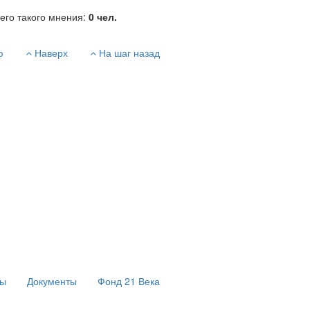
его такого мнения:
0
чел.
ю
Наверх
На шаг назад
сы
Документы
Фонд 21 Века