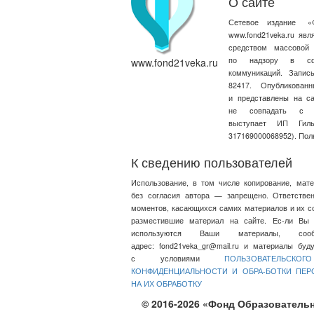
О сайте
Сетевое издание
«
www.fond21veka.ru яв
средством массовой
по надзору в сфе
www.fond21veka.ru
коммуникаций. Запи
82417. Опубликова
и представлены на с
не совпадать с т
выступает ИП Ги
317169000068952). Пол
К сведению пользователей
Использование, в том числе копирование, мат
без согласия автора — запрещено. Ответстве
моментов, касающихся самих материалов и их со
разместившие материал на сайте. Ес-ли Вы 
используются Ваши материалы, со
адрес:
fond21veka_gr@mail.ru
и материалы будут
с условиями
ПОЛЬЗОВАТЕЛЬСКО
КОНФИДЕНЦИАЛЬНОСТИ И ОБРА-БОТКИ ПЕ
НА ИХ ОБРАБОТКУ
© 2016-2026 «Фонд Образовательн