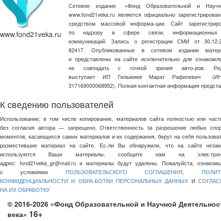
Сетевое издание
«
Фонд Образовательной и Научн
www.fond21veka.ru является официально зарегистриров
средством массовой информа-ции. Сайт зарегистри
по надзору в сфере связи, информационных
www.fond21veka.ru
коммуникаций. Запись о регистрации СМИ от 30.1
82417. Опубликованные в сетевом издании матер
и представлены на сайте исключительно для ознакомл
не совпадать с точкой зрения авто-ров. Ред
выступает ИП Гильмиев Марат Рафилевич
(И
317169000068952). Полная контактная информация предст
К сведению пользователей
Использование, в том числе копирование, материалов сайта полностью или част
без согласия автора — запрещено. Ответственность за разрешение любых спо
моментов, касающихся самих материалов и их содержания, берут на себя пользоват
разместившие материал на сайте. Ес-ли Вы обнаружили, что на сайте незак
используются Ваши материалы, сообщите нам на элек-трон
адрес:
fond21veka_gr@mail.ru
и материалы будут удалены. Пожалуйста, ознакомь
с условиями
ПОЛЬЗОВАТЕЛЬСКОГО СОГЛАШЕНИЯ
,
ПОЛИТ
КОНФИДЕНЦИАЛЬНОСТИ И ОБРА-БОТКИ ПЕРСОНАЛЬНЫХ ДАННЫХ
И
СОГЛАС
НА ИХ ОБРАБОТКУ
© 2016-2026 «Фонд Образовательной и Научной Деятельнос
16+
века»