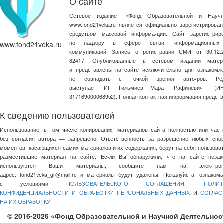
О сайте
Сетевое издание
«
Фонд Образовательной и Научн
www.fond21veka.ru является официально зарегистриров
средством массовой информа-ции. Сайт зарегистри
по надзору в сфере связи, информационных
www.fond21veka.ru
коммуникаций. Запись о регистрации СМИ от 30.1
82417. Опубликованные в сетевом издании матер
и представлены на сайте исключительно для ознакомл
не совпадать с точкой зрения авто-ров. Ред
выступает ИП Гильмиев Марат Рафилевич
(И
317169000068952). Полная контактная информация предст
К сведению пользователей
Использование, в том числе копирование, материалов сайта полностью или част
без согласия автора — запрещено. Ответственность за разрешение любых спо
моментов, касающихся самих материалов и их содержания, берут на себя пользоват
разместившие материал на сайте. Ес-ли Вы обнаружили, что на сайте незак
используются Ваши материалы, сообщите нам на элек-трон
адрес:
fond21veka_gr@mail.ru
и материалы будут удалены. Пожалуйста, ознакомь
с условиями
ПОЛЬЗОВАТЕЛЬСКОГО СОГЛАШЕНИЯ
,
ПОЛИТ
КОНФИДЕНЦИАЛЬНОСТИ И ОБРА-БОТКИ ПЕРСОНАЛЬНЫХ ДАННЫХ
И
СОГЛАС
НА ИХ ОБРАБОТКУ
© 2016-2026 «Фонд Образовательной и Научной Деятельнос