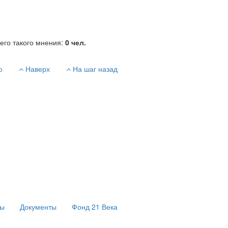
его такого мнения:
0
чел.
ю
Наверх
На шаг назад
сы
Документы
Фонд 21 Века