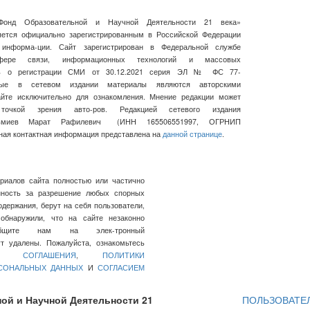
Фонд Образовательной и Научной Деятельности 21 века»
ляется официально зарегистрированным в Российской Федерации
 информа-ции. Сайт зарегистрирован в Федеральной службе
ре связи, информационных технологий и массовых
сь о регистрации СМИ от 30.12.2021 серия ЭЛ № ФС 77-
нные в сетевом издании материалы являются авторскими
айте исключительно для ознакомления. Мнение редакции может
очкой зрения авто-ров. Редакцией сетевого издания
льмиев Марат Рафилевич
(ИНН
165506551997, ОГРНИП
ная контактная информация представлена на
данной странице
.
ериалов сайта полностью или частично
нность за разрешение любых спорных
держания, берут на себя пользователи,
обнаружили, что на сайте незаконно
общите нам на элек-тронный
 удалены. Пожалуйста, ознакомьтесь
ГО СОГЛАШЕНИЯ
,
ПОЛИТИКИ
РСОНАЛЬНЫХ ДАННЫХ
И
СОГЛАСИЕМ
ой и Научной Деятельности 21
ПОЛЬЗОВАТЕ