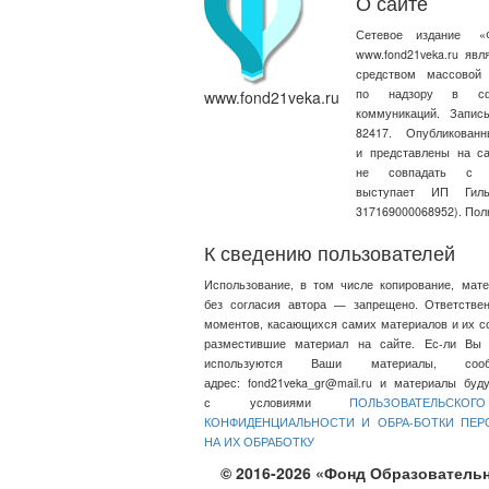
О сайте
Сетевое издание
«
www.fond21veka.ru яв
средством массовой
по надзору в сфе
www.fond21veka.ru
коммуникаций. Запи
82417. Опубликова
и представлены на с
не совпадать с т
выступает ИП Ги
317169000068952). Пол
К сведению пользователей
Использование, в том числе копирование, мат
без согласия автора — запрещено. Ответстве
моментов, касающихся самих материалов и их со
разместившие материал на сайте. Ес-ли Вы 
используются Ваши материалы, со
адрес:
fond21veka_gr@mail.ru
и материалы будут
с условиями
ПОЛЬЗОВАТЕЛЬСКО
КОНФИДЕНЦИАЛЬНОСТИ И ОБРА-БОТКИ ПЕ
НА ИХ ОБРАБОТКУ
© 2016-2026 «Фонд Образовательн