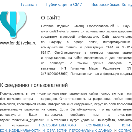
Главная
Публикация в СМИ
Всероссийские Конк
О сайте
Сетевое издание
«
Фонд Образовательной и Научн
www.fond21veka.ru является официально зарегистриров
средством массовой информа-ции. Сайт зарегистри
по надзору в сфере связи, информационных
www.fond21veka.ru
коммуникаций. Запись о регистрации СМИ от 30.1
82417. Опубликованные в сетевом издании матер
и представлены на сайте исключительно для ознакомл
не совпадать с точкой зрения авто-ров. Ред
выступает ИП Гильмиев Марат Рафилевич
(И
317169000068952). Полная контактная информация предст
К сведению пользователей
Использование, в том числе копирование, материалов сайта полностью или част
без согласия автора — запрещено. Ответственность за разрешение любых спо
моментов, касающихся самих материалов и их содержания, берут на себя пользоват
разместившие материал на сайте. Ес-ли Вы обнаружили, что на сайте незак
используются Ваши материалы, сообщите нам на элек-трон
адрес:
fond21veka_gr@mail.ru
и материалы будут удалены. Пожалуйста, ознакомь
с условиями
ПОЛЬЗОВАТЕЛЬСКОГО СОГЛАШЕНИЯ
,
ПОЛИТ
КОНФИДЕНЦИАЛЬНОСТИ И ОБРА-БОТКИ ПЕРСОНАЛЬНЫХ ДАННЫХ
И
СОГЛАС