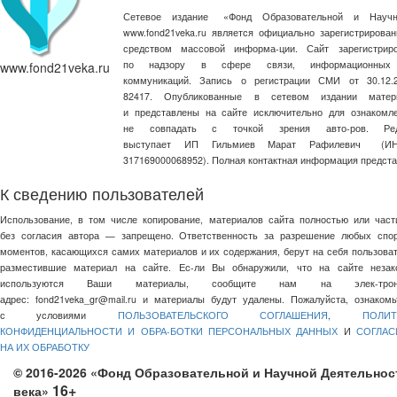
Сетевое издание
«
Фонд Образовательной и Научн
www.fond21veka.ru является официально зарегистриров
средством массовой информа-ции. Сайт зарегистри
по надзору в сфере связи, информационных
www.fond21veka.ru
коммуникаций. Запись о регистрации СМИ от 30.1
82417. Опубликованные в сетевом издании матер
и представлены на сайте исключительно для ознакомл
не совпадать с точкой зрения авто-ров. Ред
выступает ИП Гильмиев Марат Рафилевич
(И
317169000068952). Полная контактная информация предст
К сведению пользователей
Использование, в том числе копирование, материалов сайта полностью или част
без согласия автора — запрещено. Ответственность за разрешение любых спо
моментов, касающихся самих материалов и их содержания, берут на себя пользоват
разместившие материал на сайте. Ес-ли Вы обнаружили, что на сайте незак
используются Ваши материалы, сообщите нам на элек-трон
адрес:
fond21veka_gr@mail.ru
и материалы будут удалены. Пожалуйста, ознакомь
с условиями
ПОЛЬЗОВАТЕЛЬСКОГО СОГЛАШЕНИЯ
,
ПОЛИТ
КОНФИДЕНЦИАЛЬНОСТИ И ОБРА-БОТКИ ПЕРСОНАЛЬНЫХ ДАННЫХ
И
СОГЛАС
НА ИХ ОБРАБОТКУ
© 2016-2026 «Фонд Образовательной и Научной Деятельнос
16+
века»