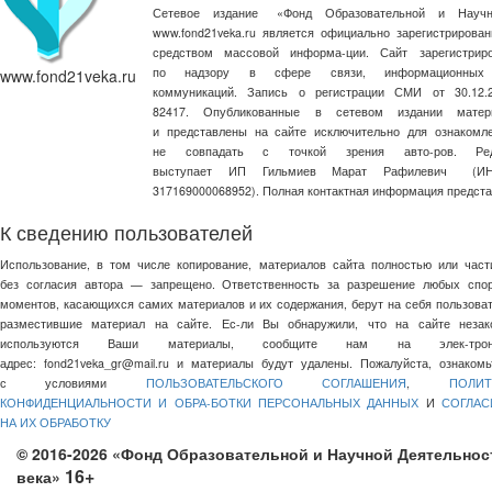
Сетевое издание
«
Фонд Образовательной и Научн
www.fond21veka.ru является официально зарегистриров
средством массовой информа-ции. Сайт зарегистри
по надзору в сфере связи, информационных
www.fond21veka.ru
коммуникаций. Запись о регистрации СМИ от 30.1
82417. Опубликованные в сетевом издании матер
и представлены на сайте исключительно для ознакомл
не совпадать с точкой зрения авто-ров. Ред
выступает ИП Гильмиев Марат Рафилевич
(И
317169000068952). Полная контактная информация предст
К сведению пользователей
Использование, в том числе копирование, материалов сайта полностью или част
без согласия автора — запрещено. Ответственность за разрешение любых спо
моментов, касающихся самих материалов и их содержания, берут на себя пользоват
разместившие материал на сайте. Ес-ли Вы обнаружили, что на сайте незак
используются Ваши материалы, сообщите нам на элек-трон
адрес:
fond21veka_gr@mail.ru
и материалы будут удалены. Пожалуйста, ознакомь
с условиями
ПОЛЬЗОВАТЕЛЬСКОГО СОГЛАШЕНИЯ
,
ПОЛИТ
КОНФИДЕНЦИАЛЬНОСТИ И ОБРА-БОТКИ ПЕРСОНАЛЬНЫХ ДАННЫХ
И
СОГЛАС
НА ИХ ОБРАБОТКУ
© 2016-2026 «Фонд Образовательной и Научной Деятельнос
16+
века»